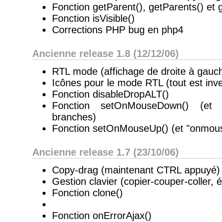
Fonction getParent(), getParents() et 
Fonction isVisible()
Corrections PHP bug en php4
Ancienne release 1.8 (12/12/06)
RTL mode (affichage de droite à gauc
Icônes pour le mode RTL (tout est inv
Fonction disableDropALT()
Fonction setOnMouseDown() (et
branches)
Fonction setOnMouseUp() (et "onmous
Ancienne release 1.7 (23/10/06)
Copy-drag (maintenant CTRL appuyé)
Gestion clavier (copier-couper-coller, é
Fonction clone()
Fonction onErrorAjax()