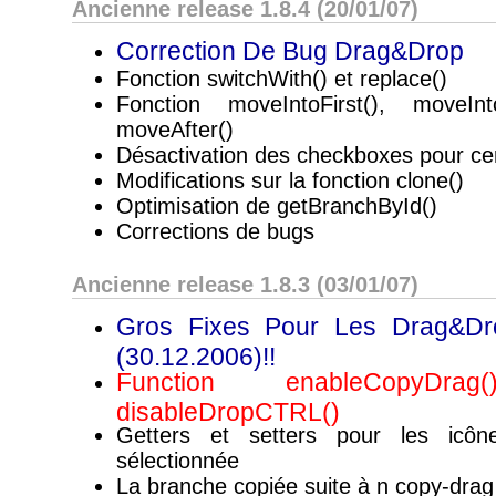
Ancienne release 1.8.4 (20/01/07)
Correction De Bug Drag&drop
Fonction switchWith() et replace()
Fonction moveIntoFirst(), moveIn
moveAfter()
Désactivation des checkboxes pour ce
Modifications sur la fonction clone()
Optimisation de getBranchById()
Corrections de bugs
Ancienne release 1.8.3 (03/01/07)
Gros Fixes Pour Les Drag&dro
(30.12.2006)!!
Function enableCopyD
disableDropCTRL()
Getters et setters pour les icô
sélectionnée
La branche copiée suite à n copy-drag